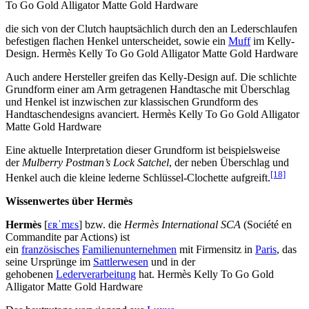
To Go Gold Alligator Matte Gold Hardware
die sich von der Clutch hauptsächlich durch den an Lederschlaufen
befestigen flachen Henkel unterscheidet, sowie ein
Muff
im Kelly-
Design. Hermès Kelly To Go Gold Alligator Matte Gold Hardware
Auch andere Hersteller greifen das Kelly-Design auf. Die schlichte
Grundform einer am Arm getragenen Handtasche mit Überschlag
und Henkel ist inzwischen zur klassischen Grundform des
Handtaschendesigns avanciert. Hermès Kelly To Go Gold Alligator
Matte Gold Hardware
Eine aktuelle Interpretation dieser Grundform ist beispielsweise
der
Mulberry Postman’s Lock Satchel
, der neben Überschlag und
[18]
Henkel auch die kleine lederne Schlüssel-Clochette aufgreift.
Wissenwertes über Hermès
Hermès
[
ɛʀˈmɛs
] bzw. die
Hermès International SCA
(Société en
Commandite par Actions) ist
ein
französisches
Familienunternehmen
mit Firmensitz in
Paris
, das
seine Ursprünge im
Sattlerwesen
und in der
gehobenen
Lederverarbeitung
hat. Hermès Kelly To Go Gold
Alligator Matte Gold Hardware