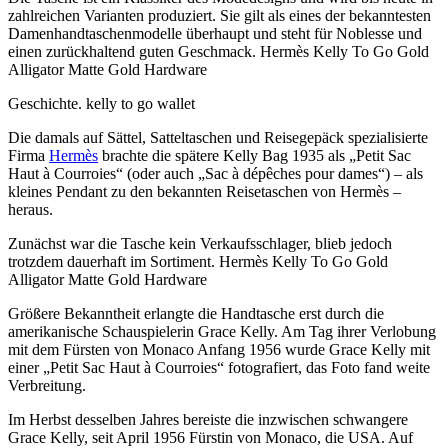
zahlreichen Varianten produziert. Sie gilt als eines der bekanntesten
Damenhandtaschenmodelle überhaupt und steht für Noblesse und
einen zurückhaltend guten Geschmack. Hermès Kelly To Go Gold
Alligator Matte Gold Hardware
Geschichte. kelly to go wallet
Die damals auf Sättel, Satteltaschen und Reisegepäck spezialisierte
Firma
Hermès
brachte die spätere Kelly Bag 1935 als „Petit Sac
Haut à Courroies“ (oder auch „Sac à dépêches pour dames“) – als
kleines Pendant zu den bekannten Reisetaschen von Hermès –
heraus.
Zunächst war die Tasche kein Verkaufsschlager, blieb jedoch
trotzdem dauerhaft im Sortiment. Hermès Kelly To Go Gold
Alligator Matte Gold Hardware
Größere Bekanntheit erlangte die Handtasche erst durch die
amerikanische Schauspielerin Grace Kelly. Am Tag ihrer Verlobung
mit dem Fürsten von Monaco Anfang 1956 wurde Grace Kelly mit
einer „Petit Sac Haut à Courroies“ fotografiert, das Foto fand weite
Verbreitung.
Im Herbst desselben Jahres bereiste die inzwischen schwangere
Grace Kelly, seit April 1956 Fürstin von Monaco, die USA. Auf