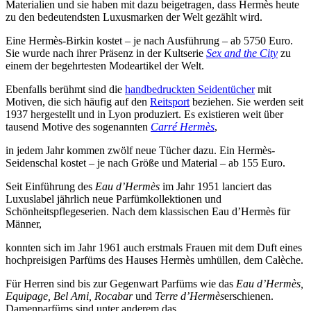
Materialien und sie haben mit dazu beigetragen, dass Hermès heute
zu den bedeutendsten Luxusmarken der Welt gezählt wird.
Eine Hermès-Birkin kostet – je nach Ausführung – ab 5750 Euro.
Sie wurde nach ihrer Präsenz in der Kultserie
Sex and the City
zu
einem der begehrtesten Modeartikel der Welt.
Ebenfalls berühmt sind die
handbedruckten Seidentücher
mit
Motiven, die sich häufig auf den
Reitsport
beziehen. Sie werden seit
1937 hergestellt und in Lyon produziert. Es existieren weit über
tausend Motive des sogenannten
Carré Hermès
,
in jedem Jahr kommen zwölf neue Tücher dazu. Ein Hermès-
Seidenschal kostet – je nach Größe und Material – ab 155 Euro.
Seit Einführung des
Eau d’Hermès
im Jahr 1951 lanciert das
Luxuslabel jährlich neue Parfümkollektionen und
Schönheitspflegeserien. Nach dem klassischen Eau d’Hermès für
Männer,
konnten sich im Jahr 1961 auch erstmals Frauen mit dem Duft eines
hochpreisigen Parfüms des Hauses Hermès umhüllen, dem Calèche.
Für Herren sind bis zur Gegenwart Parfüms wie das
Eau d’Hermès,
Equipage, Bel Ami, Rocabar
und
Terre d’Hermès
erschienen.
Damenparfüms sind unter anderem das