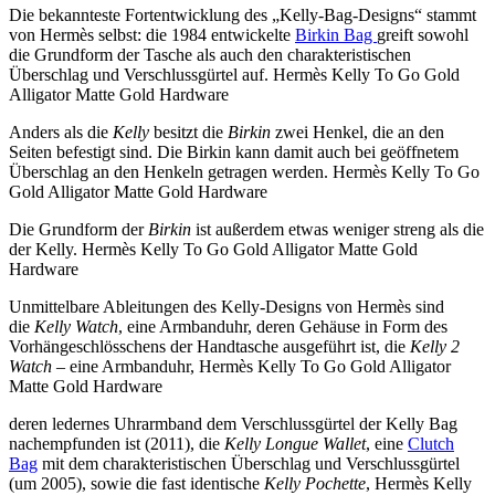
Die bekannteste Fortentwicklung des „Kelly-Bag-Designs“ stammt
von Hermès selbst: die 1984 entwickelte
Birkin Bag
greift sowohl
die Grundform der Tasche als auch den charakteristischen
Überschlag und Verschlussgürtel auf. Hermès Kelly To Go Gold
Alligator Matte Gold Hardware
Anders als die
Kelly
besitzt die
Birkin
zwei Henkel, die an den
Seiten befestigt sind. Die Birkin kann damit auch bei geöffnetem
Überschlag an den Henkeln getragen werden. Hermès Kelly To Go
Gold Alligator Matte Gold Hardware
Die Grundform der
Birkin
ist außerdem etwas weniger streng als die
der Kelly. Hermès Kelly To Go Gold Alligator Matte Gold
Hardware
Unmittelbare Ableitungen des Kelly-Designs von Hermès sind
die
Kelly Watch
, eine Armbanduhr, deren Gehäuse in Form des
Vorhängeschlösschens der Handtasche ausgeführt ist, die
Kelly 2
Watch
– eine Armbanduhr, Hermès Kelly To Go Gold Alligator
Matte Gold Hardware
deren ledernes Uhrarmband dem Verschlussgürtel der Kelly Bag
nachempfunden ist (2011), die
Kelly Longue Wallet
, eine
Clutch
Bag
mit dem charakteristischen Überschlag und Verschlussgürtel
(um 2005), sowie die fast identische
Kelly Pochette
, Hermès Kelly