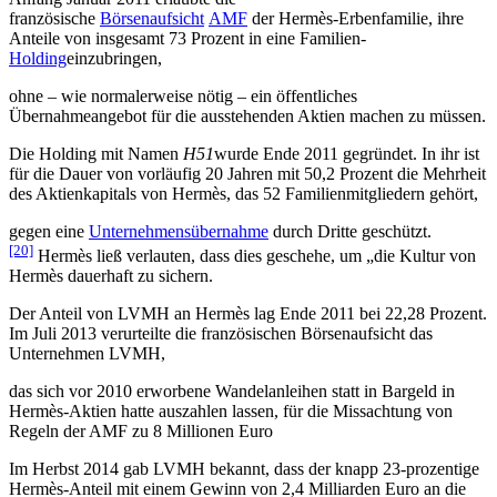
französische
Börsenaufsicht
AMF
der Hermès-Erbenfamilie, ihre
Anteile von insgesamt 73 Prozent in eine Familien-
Holding
einzubringen,
ohne – wie normalerweise nötig – ein öffentliches
Übernahmeangebot für die ausstehenden Aktien machen zu müssen.
Die Holding mit Namen
H51
wurde Ende 2011 gegründet. In ihr ist
für die Dauer von vorläufig 20 Jahren mit 50,2 Prozent die Mehrheit
des Aktienkapitals von Hermès, das 52 Familienmitgliedern gehört,
gegen eine
Unternehmensübernahme
durch Dritte geschützt.
[20]
Hermès ließ verlauten, dass dies geschehe, um „die Kultur von
Hermès dauerhaft zu sichern.
Der Anteil von LVMH an Hermès lag Ende 2011 bei 22,28 Prozent.
Im Juli 2013 verurteilte die französischen Börsenaufsicht das
Unternehmen LVMH,
das sich vor 2010 erworbene Wandelanleihen statt in Bargeld in
Hermès-Aktien hatte auszahlen lassen, für die Missachtung von
Regeln der AMF zu 8 Millionen Euro
Im Herbst 2014 gab LVMH bekannt, dass der knapp 23-prozentige
Hermès-Anteil mit einem Gewinn von 2,4 Milliarden Euro an die