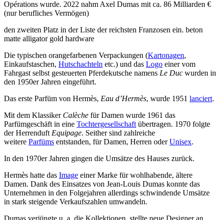
Opérations wurde. 2022 nahm Axel Dumas mit ca. 86 Milliarden €
(nur berufliches Vermögen)
den zweiten Platz in der Liste der reichsten Franzosen ein. beton
matte alligator gold hardware
Die typischen orangefarbenen Verpackungen (
Kartonagen
,
Einkaufstaschen,
Hutschachteln
etc.) und das
Logo
einer vom
Fahrgast selbst gesteuerten Pferdekutsche namens
Le Duc
wurden in
den 1950er Jahren eingeführt.
Das erste Parfüm von Hermès,
Eau d’Hermès
, wurde 1951
lanciert
.
Mit dem Klassiker
Calèche
für Damen wurde 1961 das
Parfümgeschäft in eine
Tochtergesellschaft
übertragen. 1970 folgte
der Herrenduft
Equipage
. Seither sind zahlreiche
weitere
Parfüms
entstanden, für Damen, Herren oder
Unisex
.
In den 1970er Jahren gingen die Umsätze des Hauses zurück.
Hermès hatte das
Image
einer Marke für wohlhabende, ältere
Damen. Dank des Einsatzes von Jean-Louis Dumas konnte das
Unternehmen in den Folgejahren allerdings schwindende Umsätze
in stark steigende Verkaufszahlen umwandeln.
Dumas verjüngte u. a. die Kollektionen, stellte neue Designer an,