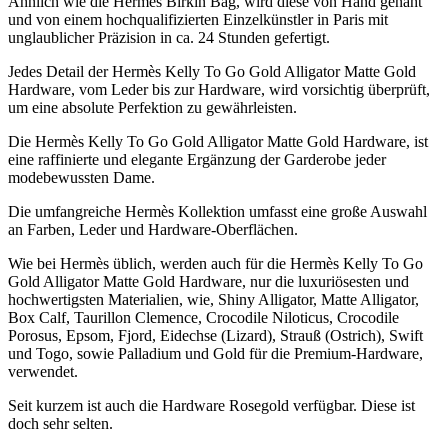
Ähnlich wie die Hermès Birkin Bag, wird diese von Hand genäht
und von einem hochqualifizierten Einzelkünstler in Paris mit
unglaublicher Präzision in ca. 24 Stunden gefertigt.
Jedes Detail der Hermès Kelly To Go Gold Alligator Matte Gold
Hardware, vom Leder bis zur Hardware, wird vorsichtig überprüft,
um eine absolute Perfektion zu gewährleisten.
Die Hermès Kelly To Go Gold Alligator Matte Gold Hardware, ist
eine raffinierte und elegante Ergänzung der Garderobe jeder
modebewussten Dame.
Die umfangreiche Hermès Kollektion umfasst eine große Auswahl
an Farben, Leder und Hardware-Oberflächen.
Wie bei Hermès üblich, werden auch für die Hermès Kelly To Go
Gold Alligator Matte Gold Hardware, nur die luxuriösesten und
hochwertigsten Materialien, wie, Shiny Alligator, Matte Alligator,
Box Calf, Taurillon Clemence, Crocodile Niloticus, Crocodile
Porosus, Epsom, Fjord, Eidechse (Lizard), Strauß (Ostrich), Swift
und Togo, sowie Palladium und Gold für die Premium-Hardware,
verwendet.
Seit kurzem ist auch die Hardware Rosegold verfügbar. Diese ist
doch sehr selten.