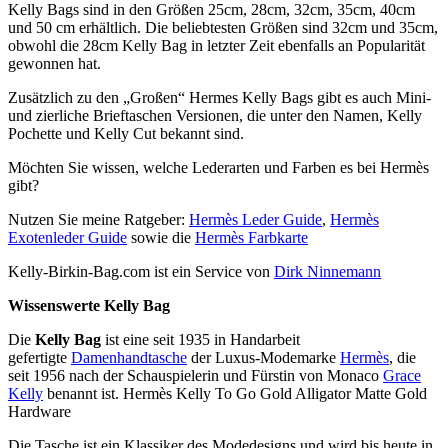
Kelly Bags sind in den Größen 25cm, 28cm, 32cm, 35cm, 40cm
und 50 cm erhältlich. Die beliebtesten Größen sind 32cm und 35cm,
obwohl die 28cm Kelly Bag in letzter Zeit ebenfalls an Popularität
gewonnen hat.
Zusätzlich zu den „Großen“ Hermes Kelly Bags gibt es auch Mini-
und zierliche Brieftaschen Versionen, die unter den Namen, Kelly
Pochette und Kelly Cut bekannt sind.
Möchten Sie wissen, welche Lederarten und Farben es bei Hermès
gibt?
Nutzen Sie meine Ratgeber:
Hermès Leder Guide
,
Hermès
Exotenleder Guide
sowie die
Hermès Farbkarte
Kelly-Birkin-Bag.com ist ein Service von
Dirk Ninnemann
Wissenswerte Kelly Bag
Die
Kelly Bag
ist eine seit 1935 in Handarbeit
gefertigte
Damenhandtasche
der Luxus-Modemarke
Hermès
, die
seit 1956 nach der Schauspielerin und Fürstin von Monaco
Grace
Kelly
benannt ist. Hermès Kelly To Go Gold Alligator Matte Gold
Hardware
Die Tasche ist ein Klassiker des Modedesigns und wird bis heute in