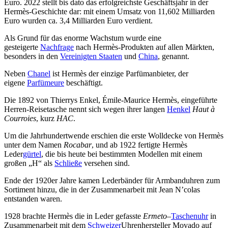
Euro. 2022 stellt bis dato das erfolgreichste Geschäftsjahr in der
Hermès-Geschichte dar: mit einem Umsatz von 11,602 Milliarden
Euro wurden ca. 3,4 Milliarden Euro verdient.
Als Grund für das enorme Wachstum wurde eine
gesteigerte
Nachfrage
nach Hermès-Produkten auf allen Märkten,
besonders in den
Vereinigten Staaten
und
China
, genannt.
Neben
Chanel
ist Hermès der einzige Parfümanbieter, der
eigene
Parfümeure
beschäftigt.
Die 1892 von Thierrys Enkel, Émile-Maurice Hermès, eingeführte
Herren-Reisetasche nennt sich wegen ihrer langen
Henkel
Haut à
Courroies
, kurz
HAC
.
Um die Jahrhundertwende erschien die erste Wolldecke von Hermès
unter dem Namen
Rocabar
, und ab 1922 fertigte Hermès
Leder
gürtel
, die bis heute bei bestimmten Modellen mit einem
großen „H“ als
Schließe
versehen sind.
Ende der 1920er Jahre kamen Lederbänder für Armbanduhren zum
Sortiment hinzu, die in der Zusammenarbeit mit Jean N’colas
entstanden waren.
1928 brachte Hermès die in Leder gefasste
Ermeto
–
Taschenuhr
in
Zusammenarbeit mit dem
Schweizer
Uhrenhersteller Movado auf