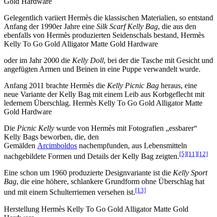
Gold Hardware
Gelegentlich variiert Hermès die klassischen Materialien, so entstand
Anfang der 1990er Jahre eine
Silk Scarf Kelly Bag
, die aus den
ebenfalls von Hermès produzierten Seidenschals bestand, Hermès
Kelly To Go Gold Alligator Matte Gold Hardware
oder im Jahr 2000 die
Kelly Doll
, bei der die Tasche mit Gesicht und
angefügten Armen und Beinen in eine Puppe verwandelt wurde.
Anfang 2011 brachte Hermès die
Kelly Picnic Bag
heraus, eine
neue Variante der Kelly Bag mit einem Leib aus Korbgeflecht mit
ledernem Überschlag. Hermès Kelly To Go Gold Alligator Matte
Gold Hardware
Die
Picnic Kelly
wurde von Hermès mit Fotografien „essbarer“
Kelly Bags beworben, die, den
Gemälden
Arcimboldos
nachempfunden, aus Lebensmitteln
[5]
[11]
[12]
nachgebildete Formen und Details der Kelly Bag zeigten.
Eine schon um 1960 produzierte Designvariante ist die
Kelly Sport
Bag
, die eine höhere, schlankere Grundform ohne Überschlag hat
[13]
und mit einem Schulterriemen versehen ist.
Herstellung Hermès Kelly To Go Gold Alligator Matte Gold