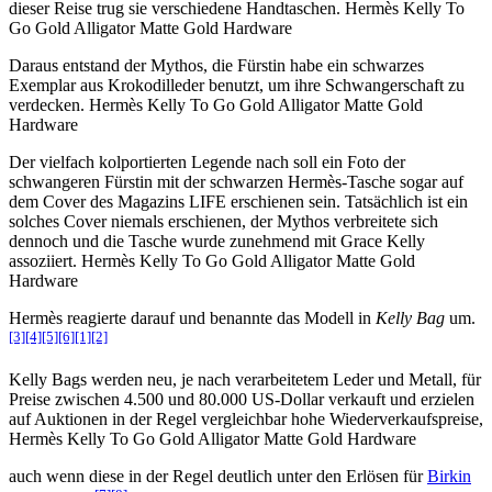
dieser Reise trug sie verschiedene Handtaschen. Hermès Kelly To
Go Gold Alligator Matte Gold Hardware
Daraus entstand der Mythos, die Fürstin habe ein schwarzes
Exemplar aus Krokodilleder benutzt, um ihre Schwangerschaft zu
verdecken. Hermès Kelly To Go Gold Alligator Matte Gold
Hardware
Der vielfach kolportierten Legende nach soll ein Foto der
schwangeren Fürstin mit der schwarzen Hermès-Tasche sogar auf
dem Cover des Magazins LIFE erschienen sein. Tatsächlich ist ein
solches Cover niemals erschienen, der Mythos verbreitete sich
dennoch und die Tasche wurde zunehmend mit Grace Kelly
assoziiert. Hermès Kelly To Go Gold Alligator Matte Gold
Hardware
Hermès reagierte darauf und benannte das Modell in
Kelly Bag
um.
[3]
[4]
[5]
[6]
[1]
[2]
Kelly Bags werden neu, je nach verarbeitetem Leder und Metall, für
Preise zwischen 4.500 und 80.000 US-Dollar verkauft und erzielen
auf Auktionen in der Regel vergleichbar hohe Wiederverkaufspreise,
Hermès Kelly To Go Gold Alligator Matte Gold Hardware
auch wenn diese in der Regel deutlich unter den Erlösen für
Birkin