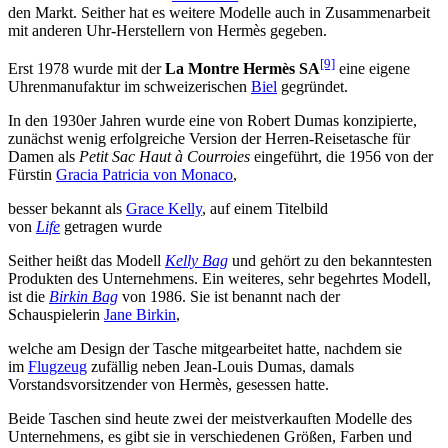
den Markt. Seither hat es weitere Modelle auch in Zusammenarbeit
mit anderen Uhr-Herstellern von Hermès gegeben.
[9]
Erst 1978 wurde mit der
La Montre Hermès SA
eine eigene
Uhrenmanufaktur im schweizerischen
Biel
gegründet.
In den 1930er Jahren wurde eine von Robert Dumas konzipierte,
zunächst wenig erfolgreiche Version der Herren-Reisetasche für
Damen als
Petit Sac Haut à Courroies
eingeführt, die 1956 von der
Fürstin
Gracia Patricia von Monaco
,
besser bekannt als
Grace Kelly
, auf einem Titelbild
von
Life
getragen wurde
Seither heißt das Modell
Kelly Bag
und gehört zu den bekanntesten
Produkten des Unternehmens. Ein weiteres, sehr begehrtes Modell,
ist die
Birkin Bag
von 1986. Sie ist benannt nach der
Schauspielerin
Jane Birkin
,
welche am Design der Tasche mitgearbeitet hatte, nachdem sie
im
Flugzeug
zufällig neben Jean-Louis Dumas, damals
Vorstandsvorsitzender von Hermès, gesessen hatte.
Beide Taschen sind heute zwei der meistverkauften Modelle des
Unternehmens, es gibt sie in verschiedenen Größen, Farben und