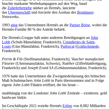
brachte markante Werbekampagnen auf den Weg, band
die
Zulieferbetriebe
stärker an Hermès, lancierte
das
Uhrengeschäft
und forcierte den Ausbau des
Boutiquen
-
Netzwerks.
1993
ging
das Unternehmen Hermès an die
Pariser Börse
, wobei die
Hermès-Familie 80 % der Anteile behielt.
Die Hermès-Gruppe hält unter anderem Beteiligungen an
John
Lobb
(Schuh-Manufaktur, Frankreich),
Cristalleries de Saint-
Louis
(Glas-Manufaktur, Frankreich),
Puiforcat
(
Goldschmiede
,
Frankreich),
Perrin & Fils
(Stoffmanufaktur, Frankreich),
Vaucher manufacture
Fleurier
(Uhrenmanufaktur, Schweiz),
Natéber
(Zifferblattfertigung,
Frankreich) und
Joseph Erard SA
(Gehäusemanufaktur, Frankreich).
1976 hatte das Unternehmen die Zweigniederlassung des britischen
Maß-Schuhmachers
John Lobb
in Paris übernommen und in Folge
eigene
John Lobb
Filialen eröffnet, die bis heute –
unabhängig von der Londoner
John Lobb
Zentrale – existieren. gold
hardware birkin
Im Geschäftsjahr 2021 erzielte Hermès
Erlöse
von 8,982 Milliarden