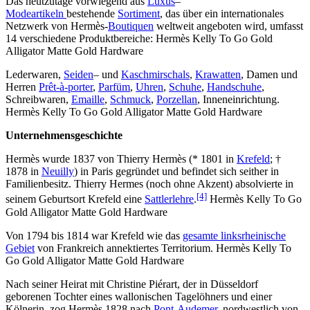
Das heutzutage vorwiegend aus
Luxus
–
Modeartikeln
bestehende
Sortiment
, das über ein internationales
Netzwerk von Hermès-
Boutiquen
weltweit angeboten wird, umfasst
14 verschiedene Produktbereiche: Hermès Kelly To Go Gold
Alligator Matte Gold Hardware
Lederwaren,
Seiden
– und
Kaschmirschals
,
Krawatten
, Damen und
Herren
Prêt-à-porter
,
Parfüm
,
Uhren
,
Schuhe
,
Handschuhe
,
Schreibwaren,
Emaille
,
Schmuck
,
Porzellan
, Inneneinrichtung.
Hermès Kelly To Go Gold Alligator Matte Gold Hardware
Unternehmensgeschichte
Hermès wurde 1837 von Thierry Hermès (* 1801 in
Krefeld
; †
1878 in
Neuilly
) in Paris gegründet und befindet sich seither in
Familienbesitz. Thierry Hermes (noch ohne Akzent) absolvierte in
[4]
seinem Geburtsort Krefeld eine
Sattlerlehre
.
Hermès Kelly To Go
Gold Alligator Matte Gold Hardware
Von 1794 bis 1814 war Krefeld wie das
gesamte linksrheinische
Gebiet
von Frankreich annektiertes Territorium. Hermès Kelly To
Go Gold Alligator Matte Gold Hardware
Nach seiner Heirat mit Christine Piérart, der in Düsseldorf
geborenen Tochter eines wallonischen Tagelöhners und einer
Kölnerin, zog Hermès 1828 nach
Pont-Audemer
, nordwestlich von