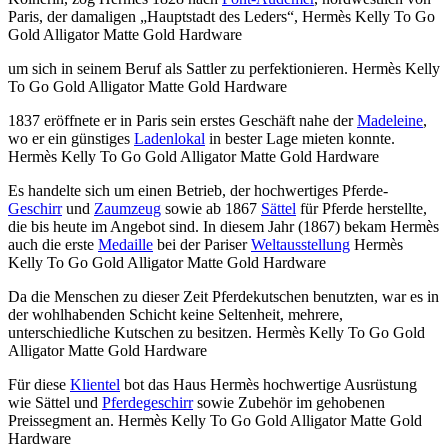
Paris, der damaligen „Hauptstadt des Leders“, Hermès Kelly To Go
Gold Alligator Matte Gold Hardware
um sich in seinem Beruf als Sattler zu perfektionieren. Hermès Kelly
To Go Gold Alligator Matte Gold Hardware
1837 eröffnete er in Paris sein erstes Geschäft nahe der
Madeleine
,
wo er ein günstiges
Ladenlokal
in bester Lage mieten konnte.
Hermès Kelly To Go Gold Alligator Matte Gold Hardware
Es handelte sich um einen Betrieb, der hochwertiges Pferde-
Geschirr
und
Zaumzeug
sowie ab 1867
Sättel
für Pferde herstellte,
die bis heute im Angebot sind. In diesem Jahr (1867) bekam Hermès
auch die erste
Medaille
bei der Pariser
Weltausstellung
Hermès
Kelly To Go Gold Alligator Matte Gold Hardware
Da die Menschen zu dieser Zeit Pferdekutschen benutzten, war es in
der wohlhabenden Schicht keine Seltenheit, mehrere,
unterschiedliche Kutschen zu besitzen. Hermès Kelly To Go Gold
Alligator Matte Gold Hardware
Für diese
Klientel
bot das Haus Hermès hochwertige Ausrüstung
wie Sättel und
Pferdegeschirr
sowie Zubehör im gehobenen
Preissegment an. Hermès Kelly To Go Gold Alligator Matte Gold
Hardware