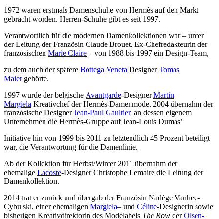
1972 waren erstmals Damenschuhe von Hermès auf den Markt
gebracht worden. Herren-Schuhe gibt es seit 1997.
Verantwortlich für die modernen Damenkollektionen war – unter
der Leitung der Französin Claude Brouet, Ex-Chefredakteurin der
französischen
Marie Claire
– von 1988 bis 1997 ein Design-Team,
zu dem auch der spätere
Bottega Veneta
Designer
Tomas
Maier
gehörte.
1997 wurde der belgische
Avantgarde
-Designer
Martin
Margiela
Kreativchef der Hermès-Damenmode. 2004 übernahm der
französische Designer
Jean-Paul Gaultier
, an dessen eigenem
Unternehmen die Hermès-Gruppe auf Jean-Louis Dumas’
Initiative hin von 1999 bis 2011 zu letztendlich 45 Prozent beteiligt
war, die Verantwortung für die Damenlinie.
Ab der Kollektion für Herbst/Winter 2011 übernahm der
ehemalige
Lacoste
-Designer Christophe Lemaire die Leitung der
Damenkollektion.
2014 trat er zurück und übergab der Französin Nadège Vanhee-
Cybulski, einer ehemaligen
Margiela
– und
Céline
-Designerin sowie
bisherigen Kreativdirektorin des Modelabels
The Row
der
Olsen-