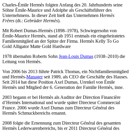
Charles-Émile Hermès folgten Anfang des 20. Jahrhunderts seine
Söhne Émile-Maurice und Adolphe als Geschäftsführer des
Unternehmens. In dieser Zeit hieß das Unternehmen
Hermès
Frères
(dt.:
Gebrüder Hermès
).
Mit Robert Dumas-Hermès (1898–1978), Schwiegersohn von
Émile-Maurice Hermès, stand ab 1951 erstmals ein eingeheiratetes
Familienmitglied an der Spitze der Firma. Hermès Kelly To Go
Gold Alligator Matte Gold Hardware
1978 übernahm Roberts Sohn
Jean-Louis Dumas
(1938–2010) die
Leitung von Hermès.
Von 2006 bis 2013 führte Patrick Thomas, ein Nichtfamilienmitglied
und Hermès-
Manager
seit 1989, als CEO die Geschäfte des Hauses.
Seit 2014 hat diese Position Axel Dumas, Urenkel von Émile
Hermès und Mitglied der 6. Generation der Familie Hermès, inne.
2003 begann er bei Hermès als Auditor der Direction Financière
d’Hermès International und wurde später Directeur Commercial
France. 2006 wurde Axel Dumas zum Directeur Général des
Hermès Schmuckbereichs ernannt.
2008 folgte die Ernennung zum Directeur Général des gesamten
Hermès Lederwarenbereichs, bis er 2011 Directeur Général des