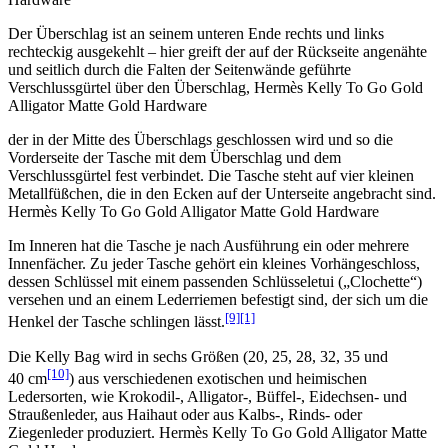
Der Überschlag ist an seinem unteren Ende rechts und links
rechteckig ausgekehlt – hier greift der auf der Rückseite angenähte
und seitlich durch die Falten der Seitenwände geführte
Verschlussgürtel über den Überschlag, Hermès Kelly To Go Gold
Alligator Matte Gold Hardware
der in der Mitte des Überschlags geschlossen wird und so die
Vorderseite der Tasche mit dem Überschlag und dem
Verschlussgürtel fest verbindet. Die Tasche steht auf vier kleinen
Metallfüßchen, die in den Ecken auf der Unterseite angebracht sind.
Hermès Kelly To Go Gold Alligator Matte Gold Hardware
Im Inneren hat die Tasche je nach Ausführung ein oder mehrere
Innenfächer. Zu jeder Tasche gehört ein kleines Vorhängeschloss,
dessen Schlüssel mit einem passenden Schlüsseletui („Clochette“)
versehen und an einem Lederriemen befestigt sind, der sich um die
[9]
[1]
Henkel der Tasche schlingen lässt.
Die Kelly Bag wird in sechs Größen (20, 25, 28, 32, 35 und
[10]
40 cm
) aus verschiedenen exotischen und heimischen
Ledersorten, wie Krokodil-, Alligator-, Büffel-, Eidechsen- und
Straußenleder, aus Haihaut oder aus Kalbs-, Rinds- oder
Ziegenleder produziert. Hermès Kelly To Go Gold Alligator Matte