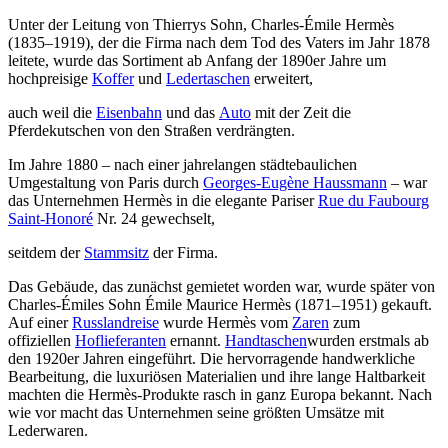
Unter der Leitung von Thierrys Sohn, Charles-Émile Hermès
(1835–1919), der die Firma nach dem Tod des Vaters im Jahr 1878
leitete, wurde das Sortiment ab Anfang der 1890er Jahre um
hochpreisige
Koffer
und
Ledertaschen
erweitert,
auch weil die
Eisenbahn
und das
Auto
mit der Zeit die
Pferdekutschen von den Straßen verdrängten.
Im Jahre 1880 – nach einer jahrelangen städtebaulichen
Umgestaltung von Paris durch
Georges-Eugène Haussmann
– war
das Unternehmen Hermès in die elegante Pariser
Rue du Faubourg
Saint-Honoré
Nr. 24 gewechselt,
seitdem der
Stammsitz
der Firma.
Das Gebäude, das zunächst gemietet worden war, wurde später von
Charles-Émiles Sohn Émile Maurice Hermès (1871–1951) gekauft.
Auf einer
Russlandreise
wurde Hermès vom
Zaren
zum
offiziellen
Hoflieferanten
ernannt.
Handtaschen
wurden erstmals ab
den 1920er Jahren eingeführt. Die hervorragende handwerkliche
Bearbeitung, die luxuriösen Materialien und ihre lange Haltbarkeit
machten die Hermès-Produkte rasch in ganz Europa bekannt. Nach
wie vor macht das Unternehmen seine größten Umsätze mit
Lederwaren.