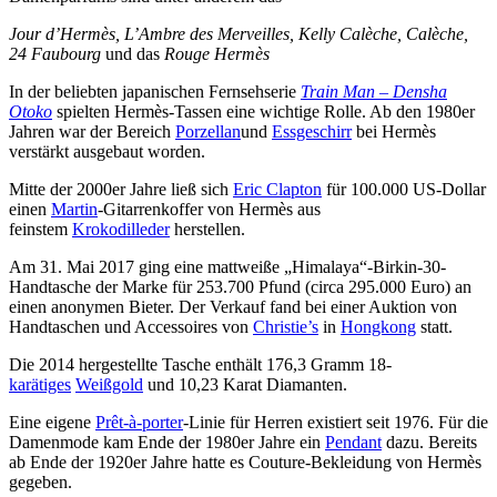
Jour d’Hermès, L’Ambre des Merveilles, Kelly Calèche, Calèche,
24 Faubourg
und das
Rouge Hermès
In der beliebten japanischen Fernsehserie
Train Man – Densha
Otoko
spielten Hermès-Tassen eine wichtige Rolle. Ab den 1980er
Jahren war der Bereich
Porzellan
und
Essgeschirr
bei Hermès
verstärkt ausgebaut worden.
Mitte der 2000er Jahre ließ sich
Eric Clapton
für 100.000 US-Dollar
einen
Martin
-Gitarrenkoffer von Hermès aus
feinstem
Krokodilleder
herstellen.
Am 31. Mai 2017 ging eine mattweiße „Himalaya“-Birkin-30-
Handtasche der Marke für 253.700 Pfund (circa 295.000 Euro) an
einen anonymen Bieter. Der Verkauf fand bei einer Auktion von
Handtaschen und Accessoires von
Christie’s
in
Hongkong
statt.
Die 2014 hergestellte Tasche enthält 176,3 Gramm 18-
karätiges
Weißgold
und 10,23 Karat Diamanten.
Eine eigene
Prêt-à-porter
-Linie für Herren existiert seit 1976. Für die
Damenmode kam Ende der 1980er Jahre ein
Pendant
dazu. Bereits
ab Ende der 1920er Jahre hatte es Couture-Bekleidung von Hermès
gegeben.