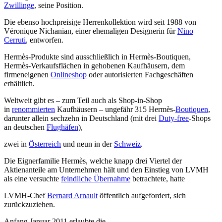
Zwillinge
, seine Position.
Die ebenso hochpreisige Herrenkollektion wird seit 1988 von
Véronique Nichanian, einer ehemaligen Designerin für
Nino
Cerruti
, entworfen.
Hermès-Produkte sind ausschließlich in Hermès-Boutiquen,
Hermès-Verkaufsflächen in gehobenen Kaufhäusern, dem
firmeneigenen
Onlineshop
oder autorisierten Fachgeschäften
erhältlich.
Weltweit gibt es – zum Teil auch als Shop-in-Shop
in
renommierten
Kaufhäusern – ungefähr 315 Hermès-
Boutiquen
,
darunter allein sechzehn in Deutschland (mit drei
Duty-free
-Shops
an deutschen
Flughäfen
),
zwei in
Österreich
und neun in der
Schweiz
.
Die Eignerfamilie Hermès, welche knapp drei Viertel der
Aktienanteile am Unternehmen hält und den Einstieg von LVMH
als eine versuchte
feindliche Übernahme
betrachtete, hatte
LVMH-Chef
Bernard Arnault
öffentlich aufgefordert, sich
zurückzuziehen.
Anfang Januar 2011 erlaubte die